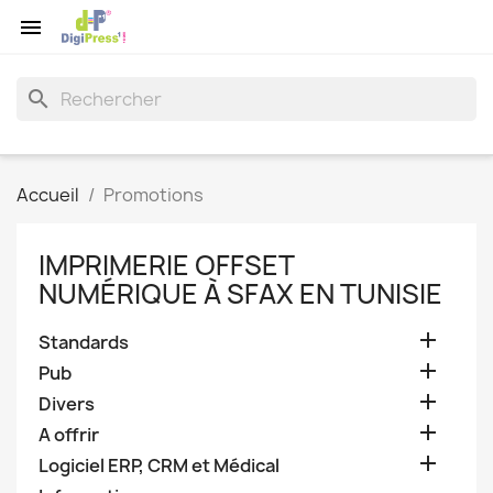

search
Accueil
Promotions
IMPRIMERIE OFFSET
NUMÉRIQUE À SFAX EN TUNISIE

Standards

Pub

Divers

A offrir

Logiciel ERP, CRM et Médical