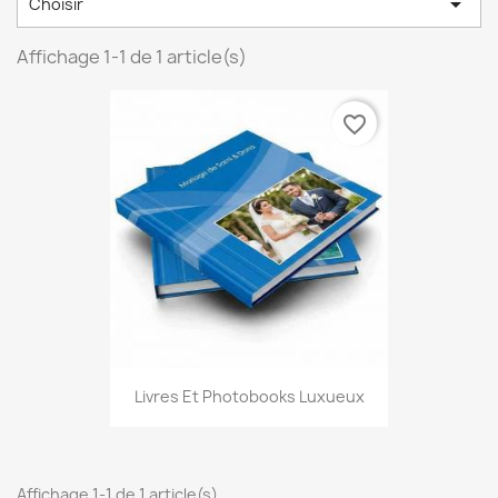

Choisir
Affichage 1-1 de 1 article(s)
favorite_border
Livres Et Photobooks Luxueux
Affichage 1-1 de 1 article(s)