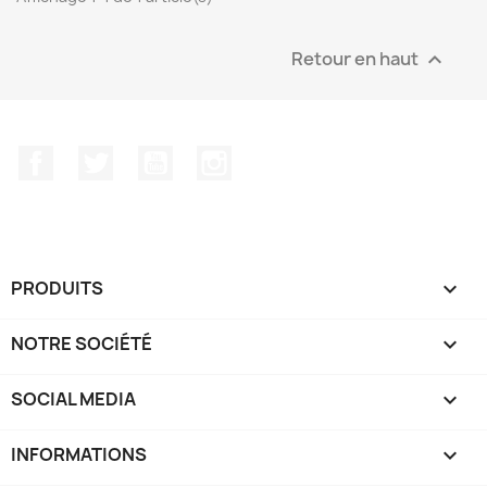
Retour en haut

Facebook
Twitter
YouTube
Instagram
PRODUITS

NOTRE SOCIÉTÉ

SOCIAL MEDIA

INFORMATIONS
keyboard_arrow_down