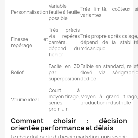
Variable
Très limité, coûteux s
Personnalisation
feuille à feuille
variantes
possible
Très précis
via repères
Très propre après calage
Finesse et
caméra,
dépend de la stabilit
repérage
dépend du
mécanique
fichier
Facile en 3D
Faible en standard, relie
Relief
par
élevé via sérigraphi
superposition
dédiée
Court à
moyen tirage,
Moyen à grand tirage
Volume idéal
séries
production industrielle
premium
Comment choisir : décision
orientée performance et délais
Le choix doit partir du besoin marketing, puis revenir