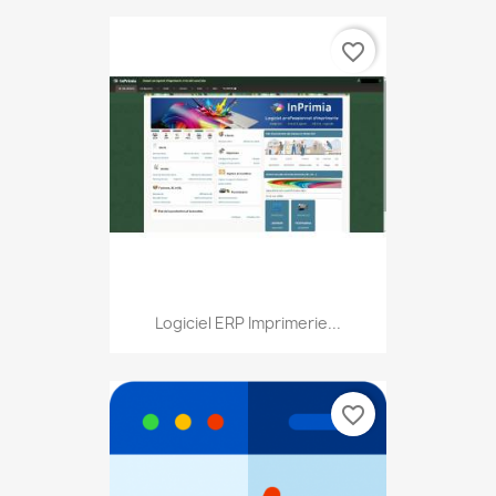
favorite_border
Logiciel ERP Imprimerie...
favorite_border