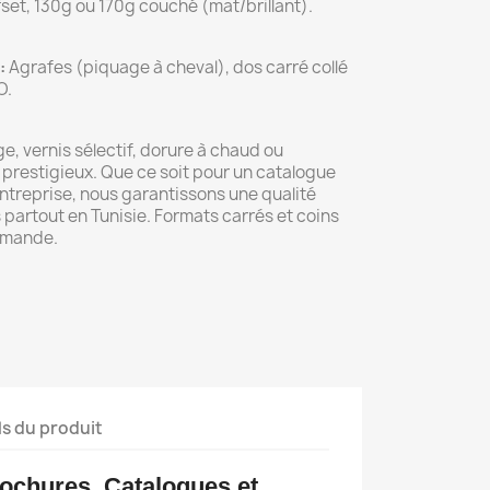
set, 130g ou 170g couché (mat/brillant).
:
Agrafes (piquage à cheval), dos carré collé
O.
ge, vernis sélectif, dorure à chaud ou
 prestigieux. Que ce soit pour un catalogue
ntreprise, nous garantissons une qualité
 partout en Tunisie. Formats carrés et coins
emande.
ls du produit
ochures, Catalogues et