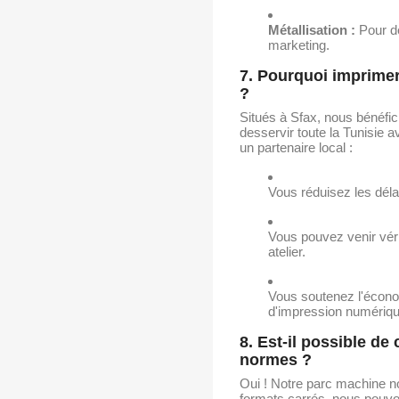
Métallisation :
Pour de
marketing.
7. Pourquoi imprime
?
Situés à Sfax, nous bénéfi
desservir toute la Tunisie 
un partenaire local :
Vous réduisez les déla
Vous pouvez venir véri
atelier.
Vous soutenez l'économ
d'impression numérique
8. Est-il possible d
normes ?
Oui ! Notre parc machine no
formats carrés, nous pouvon