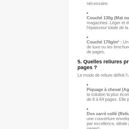
nécessaire.
Couché 130g (Mat ou B
magazines. Léger et élé
l'épaisseur totale de l
Couché 170g/m² :
Un 
de luxe ou les brochur
de pages.
5. Quelles reliures
pages ?
Le mode de reliure définit l
Piquage à cheval (Agr
la solution la plus éc
de 8 à 64 pages. Elle 
Dos carré collé (Reli
une couverture envelopp
par excellence, idéale
pages).