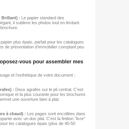
rillant) :
Le papier standard des
gant, il sublime les photos tout en limitant
a brochure.
papier plus épais, parfait pour les catalogues
es de présentation d'immobilier comptant peu
 proposez-vous pour assembler mes
'usage et l'esthétique de votre document :
afes) :
Deux agrafes sur le pli central. C'est
onomique et la plus courante pour les brochures
permet une ouverture bien à plat.
ure à chaud) :
Les pages sont encollées dans
ante avec un dos plat. C'est la finition "livre"
 pour les catalogues épais (plus de 40-50