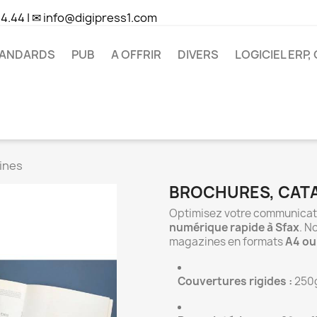
44.44
|
✉ info@digipress1.com
ANDARDS
PUB
A OFFRIR
DIVERS
LOGICIEL ERP,
ines
BROCHURES, CAT
Optimisez votre communicati
numérique rapide à Sfax
. N
magazines en formats
A4 ou
Couvertures rigides :
250g