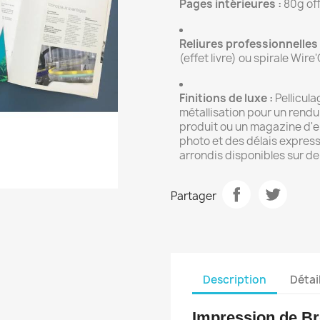
Pages intérieures :
80g off
Reliures professionnelles 
(effet livre) ou spirale Wire'
Finitions de luxe :
Pellicula
métallisation pour un rendu
produit ou un magazine d'e
photo et des délais express
arrondis disponibles sur d
Partager
Description
Détai
Impression de Br